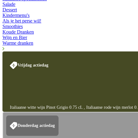
Salade
Dessert
Kindermenu's
Als je het perse wil!
Smoothies
Koude Dranken
Wijn en Bier
Warme dranken
Vrijdag actiedag
Italiaanse witte wijn Pinot Grigio 0.75 cL , Italiaanse rode wijn merlot 
Donderdag actiedag