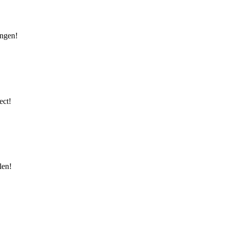
ingen!
ect!
len!